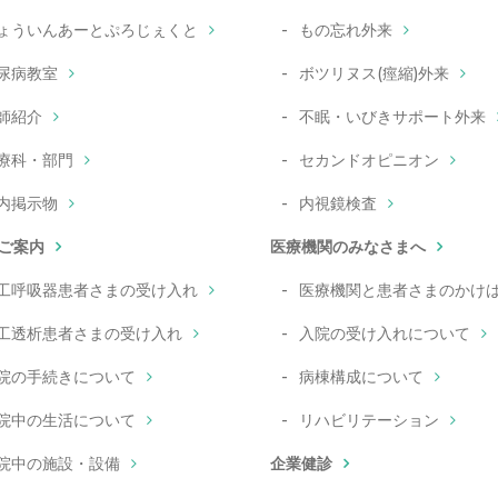
ょういんあーとぷろじぇくと
もの忘れ外来
尿病教室
ボツリヌス(痙縮)外来
師紹介
不眠・いびきサポート外来
療科・部門
セカンドオピニオン
内掲示物
内視鏡検査
ご案内
医療機関のみなさまへ
工呼吸器患者さまの受け入れ
医療機関と患者さまのかけ
工透析患者さまの受け入れ
入院の受け入れについて
院の手続きについて
病棟構成について
院中の生活について
リハビリテーション
院中の施設・設備
企業健診