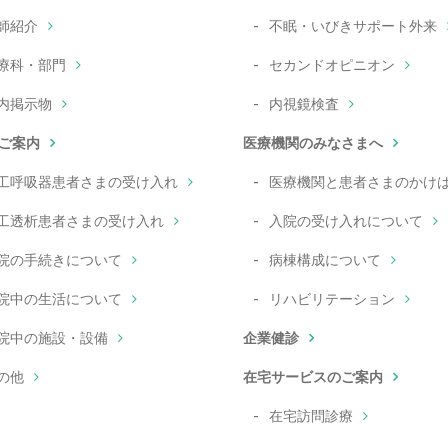
師紹介
不眠・いびきサポート外来
療科・部門
セカンドオピニオン
内掲示物
内視鏡検査
ご案内
医療機関のみなさまへ
工呼吸器患者さまの受け入れ
医療機関と患者さまのかけ
工透析患者さまの受け入れ
入院の受け入れについて
院の手続きについて
病棟構成について
院中の生活について
リハビリテーション
院中の施設・設備
企業健診
の他
在宅サービスのご案内
在宅訪問診療