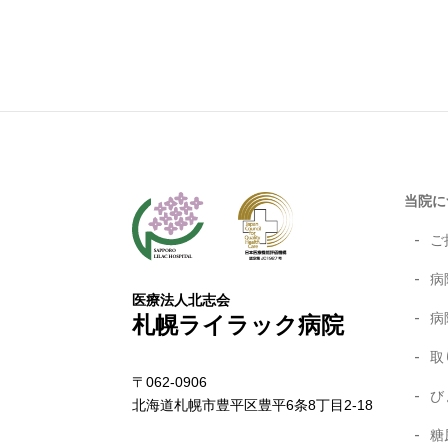
当院に
ご
病
医療法人北志会
病
札幌ライラック病院
取
〒062-0906
び
北海道札幌市豊平区豊平6条8丁目2-18
糖