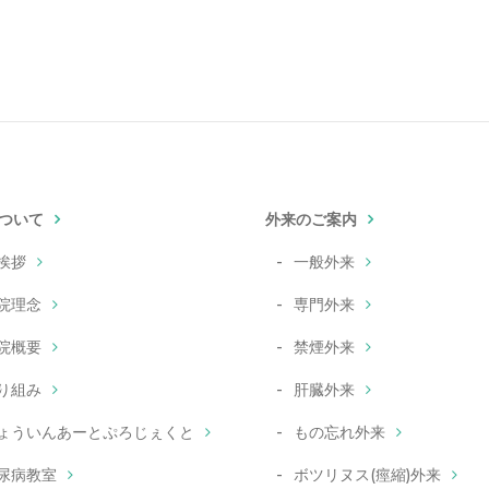
ついて
外来のご案内
挨拶
一般外来
院理念
専門外来
院概要
禁煙外来
り組み
肝臓外来
ょういんあーとぷろじぇくと
もの忘れ外来
尿病教室
ボツリヌス(痙縮)外来