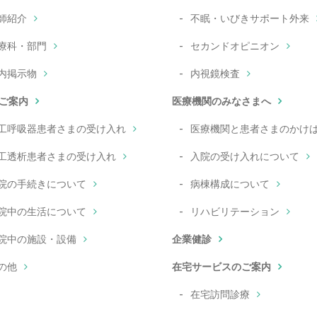
師紹介
不眠・いびきサポート外来
療科・部門
セカンドオピニオン
内掲示物
内視鏡検査
ご案内
医療機関のみなさまへ
工呼吸器患者さまの受け入れ
医療機関と患者さまのかけ
工透析患者さまの受け入れ
入院の受け入れについて
院の手続きについて
病棟構成について
院中の生活について
リハビリテーション
院中の施設・設備
企業健診
の他
在宅サービスのご案内
在宅訪問診療