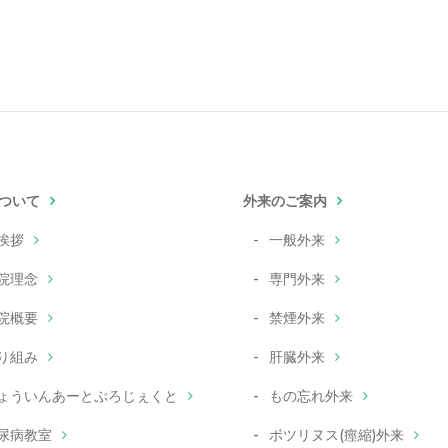
ついて
外来のご案内
挨拶
一般外来
院理念
専門外来
院概要
禁煙外来
り組み
肝臓外来
ょういんあーとぷろじぇくと
もの忘れ外来
尿病教室
ボツリヌス(痙縮)外来