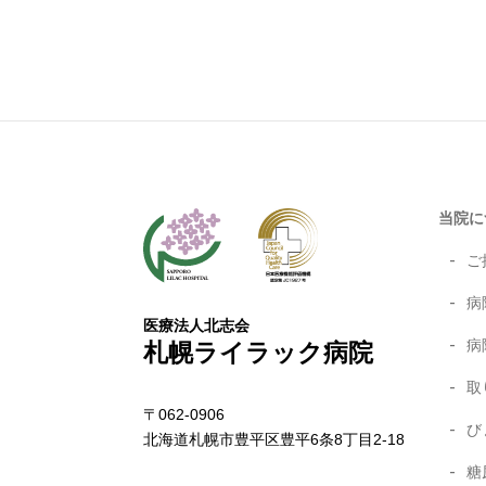
当院に
ご
病
医療法人北志会
病
札幌ライラック病院
取
〒062-0906
び
北海道札幌市豊平区豊平6条8丁目2-18
糖