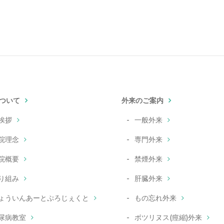
ついて
外来のご案内
挨拶
一般外来
院理念
専門外来
院概要
禁煙外来
り組み
肝臓外来
ょういんあーとぷろじぇくと
もの忘れ外来
尿病教室
ボツリヌス(痙縮)外来