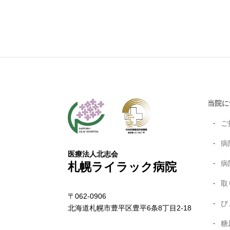
当院に
ご
病
医療法人北志会
病
札幌ライラック病院
取
〒062-0906
び
北海道札幌市豊平区豊平6条8丁目2-18
糖