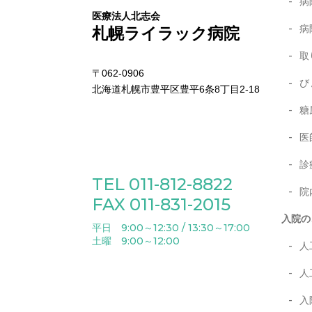
病
医療法人北志会
病
札幌ライラック病院
取
〒062-0906
び
北海道札幌市豊平区豊平6条8丁目2-18
糖
医
診
TEL 011-812-8822
院
FAX 011-831-2015
入院の
平日 9:00～12:30 / 13:30～17:00
土曜 9:00～12:00
人
人
入